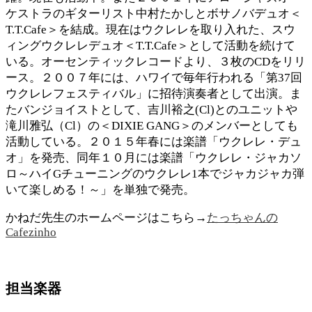
ケストラのギターリスト中村たかしとボサノバデュオ＜
T.T.Cafe＞を結成。現在はウクレレを取り入れた、スウ
ィングウクレレデュオ＜T.T.Cafe＞として活動を続けて
いる。オーセンティックレコードより、３枚のCDをリリ
ース。２００７年には、ハワイで毎年行われる「第37回
ウクレレフェスティバル」に招待演奏者として出演。ま
たバンジョイストとして、吉川裕之(Cl)とのユニットや
滝川雅弘（Cl）の＜DIXIE GANG＞のメンバーとしても
活動している。２０１５年春には楽譜「ウクレレ・デュ
オ」を発売、同年１０月には楽譜「ウクレレ・ジャカソ
ロ～ハイGチューニングのウクレレ1本でジャカジャカ弾
いて楽しめる！～」を単独で発売。
かねだ先生のホームページはこちら→
たっちゃんの
Cafezinho
担当楽器