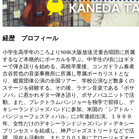
経歴 プロフィール
小学生高学年のころよりNHK大阪放送児童合唱団に所属
するなど本格的にボーカルを学ぶ。中学生の頃にはギタ
ーで弾き語りを始める。高校卒業後、コンガドラム奏者
古谷哲也の音楽事務所に所属し専属ボーカリストとな
り、鑑賞団体公演の全国ツアー、学校公演など数多くの
ステージを経験する。その後、ラテン音楽である『ボサ
ノバ』に惹かれギター弾き語り、ボサノバユニットで活
動。また、プレクトラムバンジョーを独学で習得し、デ
キシーランドジャズバンドに参加。米国の「シアトル・
バンジョーフェスティバル」に2年連続出演。１９９９
年、女性だけのデキシーランドジャズバンド＜デキシー
プリンセス＞を結成し、神戸ジャズストリートなどで活
躍。現在も活動中。また２００１年にアロージャズオー