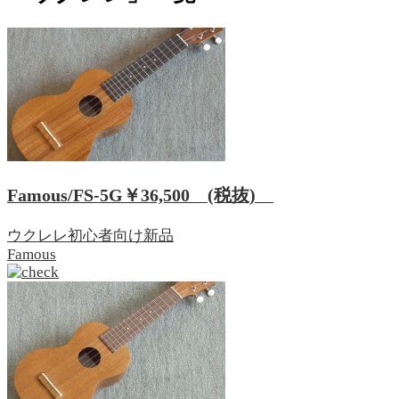
Famous/FS-5G
￥36,500
(税抜)
ウクレレ
初心者向け
新品
Famous