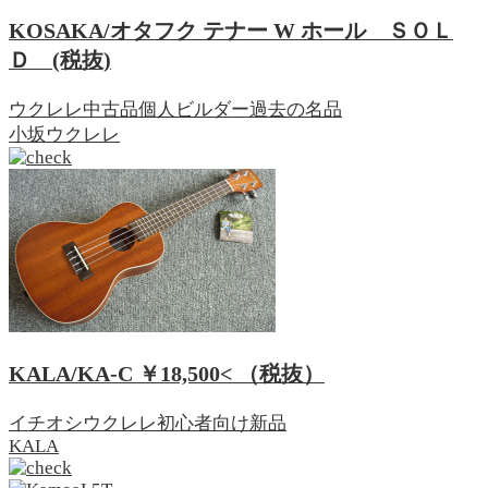
KOSAKA/オタフク テナー W ホール
ＳＯＬ
Ｄ
(税抜)
ウクレレ
中古品
個人ビルダー
過去の名品
小坂ウクレレ
KALA/KA-C
￥18,500<
（税抜）
イチオシ
ウクレレ
初心者向け
新品
KALA